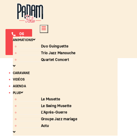
06
30
ANIMATIONS
64
34
Duo Guinguette
51
Trio Jazz Manouche
Quartet Concert
CARAVANE
VIDÉOS
AGENDA
PLUS
Le Musette
Le Swing Musette
L’Après-Guerre
Groupe Jazz mariage
Actu