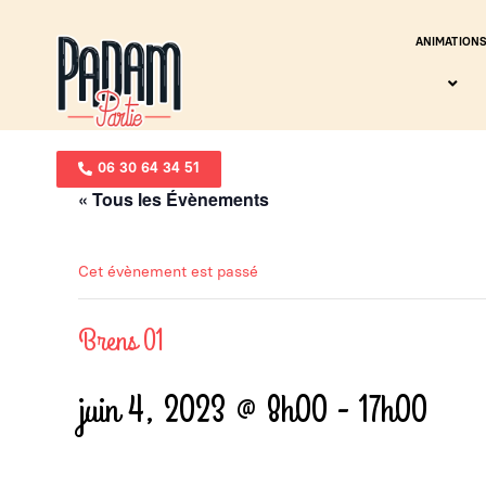
ANIMATION
06 30 64 34 51
« Tous les Évènements
Cet évènement est passé
Brens 01
juin 4, 2023 @ 8h00
-
17h00