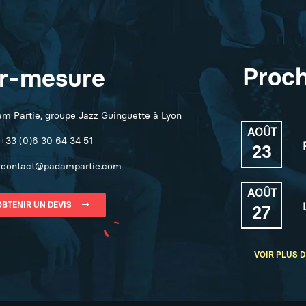
Proch
ur-mesure
m Partie, groupe Jazz Guinguette à Lyon
AOÛT
+33 (0)6 30 64 34 51
23
contact@padampartie.com
AOÛT
OBTENIR UN DEVIS
27
VOIR PLUS D