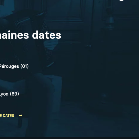
aines dates
Pérouges (01)
Lyon (69)
E DATES