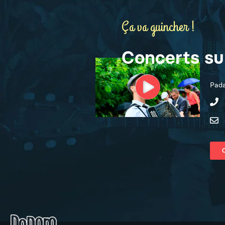
Ça va guincher !
Concerts s
Pada