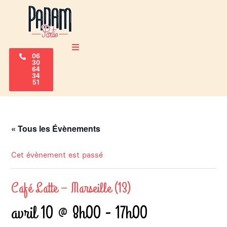
06
30
64
34
51
« Tous les Évènements
Cet évènement est passé
Café Latte – Marseille (13)
avril 10 @ 8h00
-
17h00