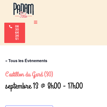
06
30
64
34
51
« Tous les Évènements
Castillon du Gard (30)
septembre 13 @ 8h00
-
17h00