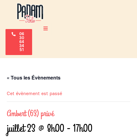
06
30
64
34
51
« Tous les Évènements
Cet évènement est passé
Ambert (63) privé
juillet 23 @ 8h00
-
17h00