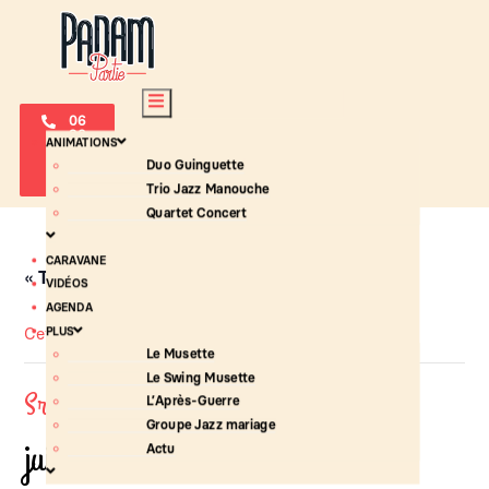
06
30
ANIMATIONS
64
34
Duo Guinguette
51
Trio Jazz Manouche
Quartet Concert
CARAVANE
« Tous les Évènements
VIDÉOS
AGENDA
Cet évènement est passé
PLUS
Le Musette
Le Swing Musette
Sr Prix (07)
L’Après-Guerre
Groupe Jazz mariage
juillet 11 @ 8h00
-
17h00
Actu